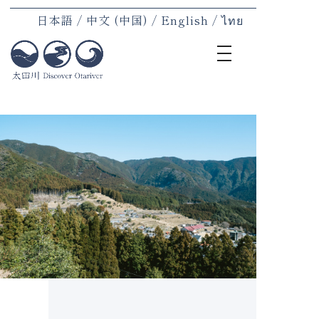
日本語
中文 (中国)
English
ไทย
toggle
navigation
TOP
地域に
宿泊
体験
食事
地域の
村民紹
お知ら
アクセ