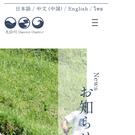
日本語
中文 (中国)
English
ไทย
toggle
navigation
TOP
地域に
宿泊
体験
News
食事
お知らせ
地域の
村民紹
お知ら
アクセ