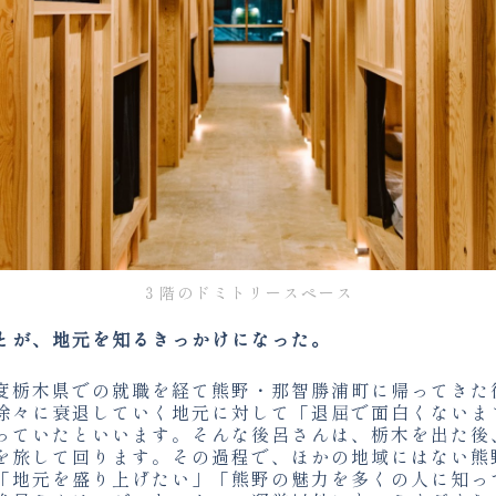
３階のドミトリースペース
とが、地元を知るきっかけになった。
度栃木県での就職を経て熊野・那智勝浦町に帰ってきた
徐々に衰退していく地元に対して「退屈で面白くないま
っていたといいます。そんな後呂さんは、栃木を出た後
を旅して回ります。その過程で、ほかの地域にはない熊
「地元を盛り上げたい」「熊野の魅力を多くの人に知っ