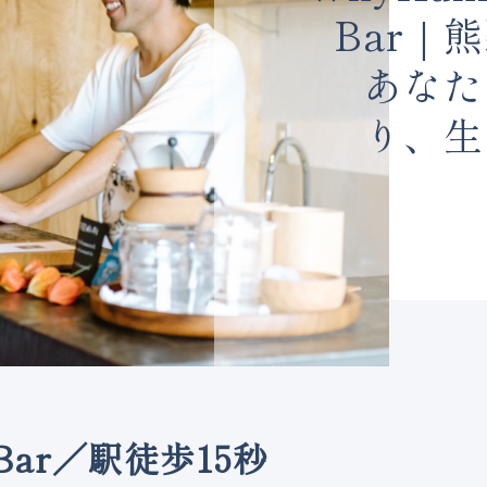
Bar｜
あなた
り、生
Bar／駅徒歩15秒