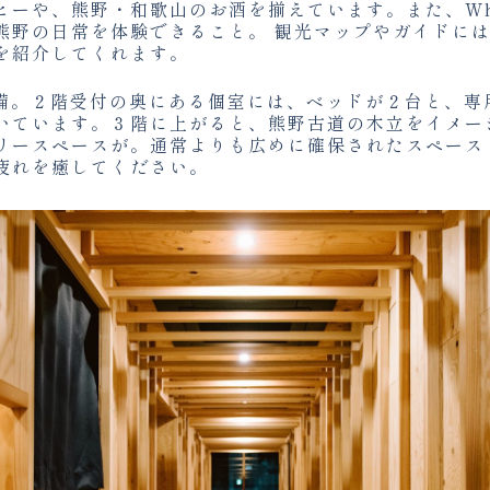
ヒーや、熊野・和歌山のお酒を揃えています。また、Why
熊野の日常を体験できること。 観光マップやガイドに
を紹介してくれます。
も完備。２階受付の奥にある個室には、ベッドが２台と、
いています。３階に上がると、熊野古道の木立をイメー
リースペースが。通常よりも広めに確保されたスペース
疲れを癒してください。