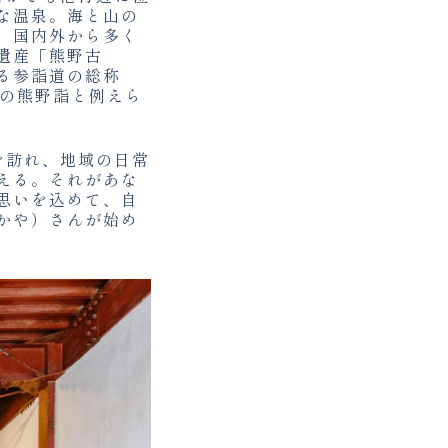
な温泉。海と山の
、国内外から多く
遺産「熊野古
る参詣道の総称
蟻の熊野詣と例えら
を訪れ、地域の日常
える。それがあな
思いを込めて、自
かや）さんが始め