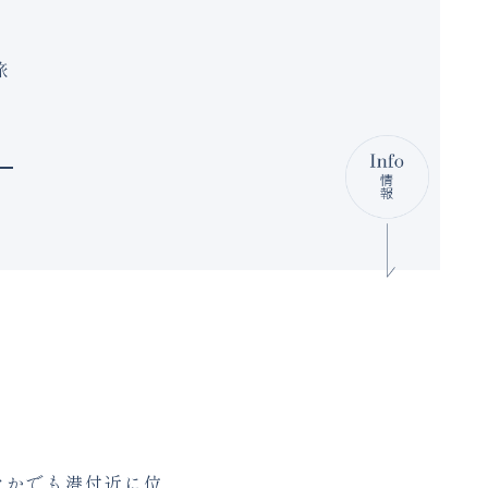
旅
、
なかでも港付近に位