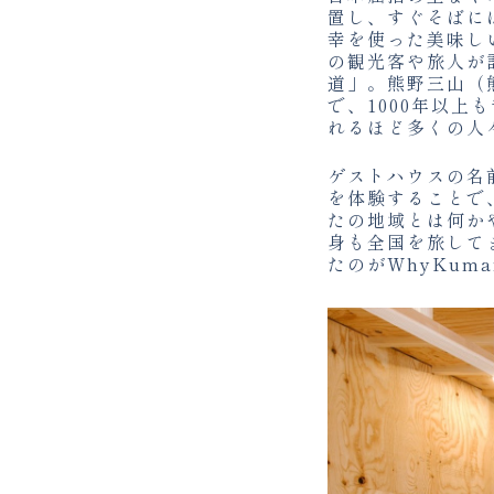
置し、すぐそばに
幸を使った美味し
の観光客や旅人が
道」。熊野三山（
で、1000年以
れるほど多くの人
ゲストハウスの名
を体験することで
たの地域とは何か
身も全国を旅して
たのがWhyKum