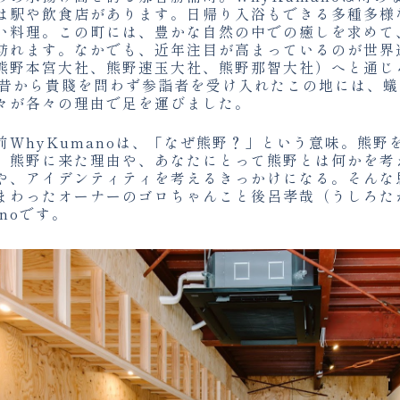
は駅や飲食店があります。日帰り入浴もできる多種多様
い料理。この町には、豊かな自然の中での癒しを求めて
訪れます。なかでも、近年注目が高まっているのが世界
熊野本宮大社、熊野速玉大社、熊野那智大社）へと通じ
上も昔から貴賤を問わず参詣者を受け入れたこの地には、
々が各々の理由で足を運びました。
前WhyKumanoは、「なぜ熊野？」という意味。熊野
、熊野に来た理由や、あなたにとって熊野とは何かを考
や、アイデンティティを考えるきっかけになる。そんな
まわったオーナーのゴロちゃんこと後呂孝哉（うしろた
anoです。