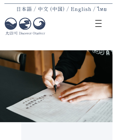
日本語
中文 (中国)
English
ไทย
toggle
navigation
首页
地区
住宿
体验
餐饮
地方特
村民介
公告
连接公