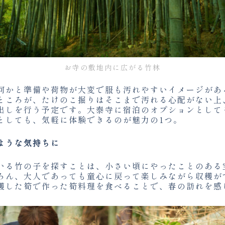
お寺の敷地内に広がる竹林
何かと準備や荷物が大変で服も汚れやすいイメージがあ
ところが、たけのこ掘りはそこまで汚れる心配がない上
出しを行う予定です。大泰寺に宿泊のオプションとして
としても、気軽に体験できるのが魅力の1つ。
ような気持ちに
いる竹の子を探すことは、小さい頃にやったことのある
ろん、大人であっても童心に戻って楽しみながら収穫が
穫した筍で作った筍料理を食べることで、春の訪れを感