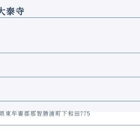
大泰寺
歌山県東牟婁郡那智勝浦町下和田775